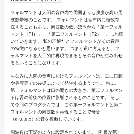
フォルマントは人間の音声内で周囲よりも強度が高い周
波数帯域のことです。 フォルマントは音声内に複数存
在することもあり、周波数の低いほうから「第一フォル
マント（F1）」、「第二フォルマント（F2）」、…と続
いていきます。 私の理解だとフォルマントがその音声
の特徴になるかと思います。 つまり逆に考えると、フ
ォルマントを人工的に再現できるとその音声が生み出せ
るということになります。
ちなみに人間の音声におけるフォルマントは、主に口腔
や鼻腔等での共鳴によって発生するようです。 特に、
第一フォルマントは口の開きの大きさ、第二フォルマン
トは舌の前後の位置に影響されるとのことです。 そし
て今回のプログラムでは、この第一フォルマントと第二
フォルマントの周波数を再現することで母音
（a,i,u,e,o）の音を模倣しています。
周波数は下記のように設定されています。 1列目が第一