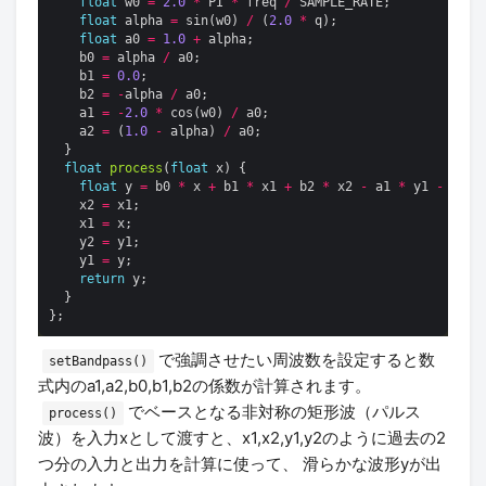
float
 w0 
=
2.0
*
 PI 
*
 freq 
/
float
 alpha 
=
 sin(w0) 
/
 (
2.0
*
float
 a0 
=
1.0
+
    b0 
=
 alpha 
/
    b1 
=
0.0
    b2 
=
-
alpha 
/
    a1 
=
-
2.0
*
 cos(w0) 
/
    a2 
=
 (
1.0
-
 alpha) 
/
float
process
(
float
float
 y 
=
 b0 
*
 x 
+
 b1 
*
 x1 
+
 b2 
*
 x2 
-
 a1 
*
 y1 
-
 a2 
*
    x2 
=
    x1 
=
    y2 
=
    y1 
=
return
で強調させたい周波数を設定すると数
setBandpass()
式内のa1,a2,b0,b1,b2の係数が計算されます。
でベースとなる非対称の矩形波（パルス
process()
波）を入力xとして渡すと、x1,x2,y1,y2のように過去の2
つ分の入力と出力を計算に使って、 滑らかな波形yが出