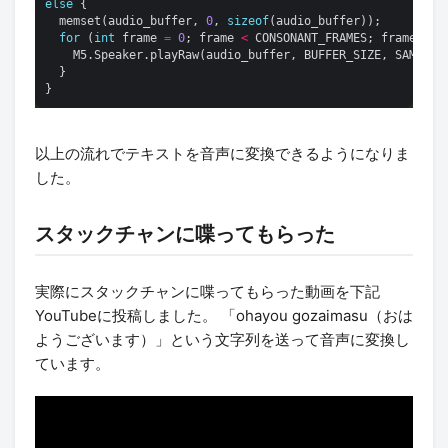
else
  memset(audio_buffer, 
0
, 
sizeof
for
 (
int
 frame 
=
0
; frame 
<
 CONSONANT_FRAMES; frame
++
    M5.Speaker.playRaw(audio_buffer, BUFFER_SIZE, SAMPLE_
以上の流れでテキストを音声に変換できるようになりま
した。
スタックチャンに喋ってもらった
実際にスタックチャンに喋ってもらった動画を下記
YouTubeに投稿しました。 「ohayou gozaimasu（おは
ようございます）」という文字列を送って音声に変換し
ています。