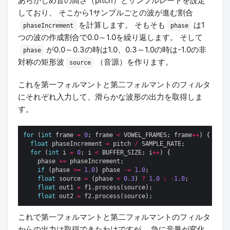
あらかじめ音の高さ（pitch）とサンプルレートを設定
しており、 そこから1サンプルごとの波が進む割合
を計算します。 そもそも
は1
phaseIncrement
phase
つの波の作成割合で0.0～1.0を繰り返します。 そして
が0.0～0.3の時は1.0、0.3～1.0の時は-1.0の非
phase
対称の矩形波
（音源）を作ります。
source
これを第一フォルマントと第二フォルマントのフィルタ
にそれぞれ入力して、滑らかな波形の出力を取得しま
す。
for
 (
int
 frame 
=
0
; frame 
<
 VOWEL_FRAMES; frame
++
float
 phaseIncrement 
=
 pitch 
/
for
 (
int
 i 
=
0
; i 
<
 BUFFER_SIZE; i
++
    phase 
+=
if
 (phase 
>=
1.0
) phase 
-=
1.0
float
 source 
=
 (phase 
<
0.3
) 
?
1.0
:
-
1.0
float
 out1 
=
float
 out2 
=
これで第一フォルマントと第二フォルマントのフィルタ
からの出力は取得できたわけですが、 急に音量が変化