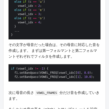
else
if
 (c 
==
'u'
    vowel_idx 
=
2
else
if
 (c 
==
'e'
    vowel_idx 
=
3
else
if
 (c 
==
'o'
    vowel_idx 
=
4
その文字が母音だった場合は、その母音に対応した音を
作成します。 まずは第一フォルマントと第二フォルマ
ントぞれぞれでフィルタを作成します。
if
 (vowel_idx 
!=
-
1
  f1.setBandpass(VOWEL_FREQ[vowel_idx][
0
], 
8.0
  f2.setBandpass(VOWEL_FREQ[vowel_idx][
1
], 
10.0
次に母音の長さ
分だけ音を作成していき
VOWEL_FRAMES
ます。