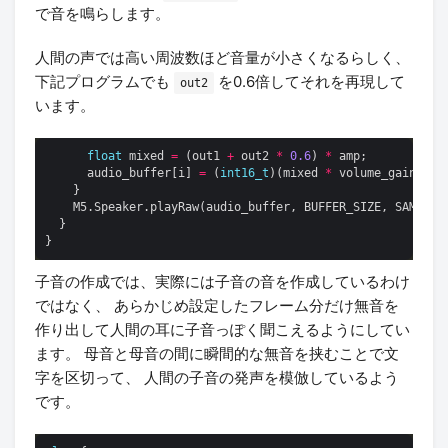
で音を鳴らします。
人間の声では高い周波数ほど音量が小さくなるらしく、
下記プログラムでも
を0.6倍してそれを再現して
out2
います。
float
 mixed 
=
 (out1 
+
 out2 
*
0.6
) 
*
      audio_buffer[i] 
=
 (
int16_t
)(mixed 
*
    M5.Speaker.playRaw(audio_buffer, BUFFER_SIZE, SAMPLE_
子音の作成では、実際には子音の音を作成しているわけ
ではなく、 あらかじめ設定したフレーム分だけ無音を
作り出して人間の耳に子音っぽく聞こえるようにしてい
ます。 母音と母音の間に瞬間的な無音を挟むことで文
字を区切って、 人間の子音の発声を模倣しているよう
です。