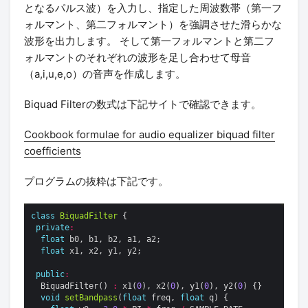
となるパルス波）を入力し、指定した周波数帯（第一フ
ォルマント、第二フォルマント）を強調させた滑らかな
波形を出力します。 そして第一フォルマントと第二フ
ォルマントのそれぞれの波形を足し合わせて母音
（a,i,u,e,o）の音声を作成します。
Biquad Filterの数式は下記サイトで確認できます。
Cookbook formulae for audio equalizer biquad filter
coefficients
プログラムの抜粋は下記です。
class
BiquadFilter
private
:
float
float
public
:
  BiquadFilter() 
:
 x1(
0
), x2(
0
), y1(
0
), y2(
0
void
setBandpass
(
float
 freq, 
float