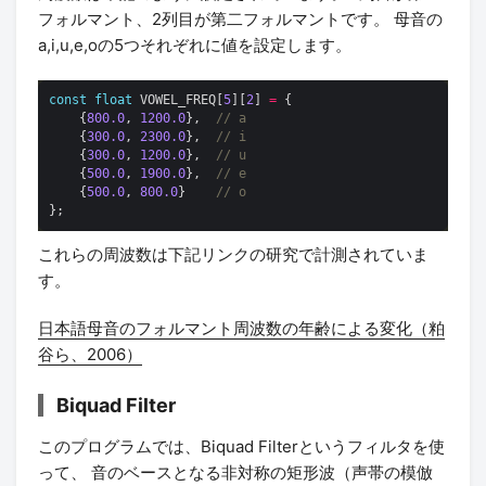
フォルマント、2列目が第二フォルマントです。 母音の
a,i,u,e,oの5つそれぞれに値を設定します。
const
float
 VOWEL_FREQ[
5
][
2
] 
=
    {
800.0
, 
1200.0
},  
    {
300.0
, 
2300.0
},  
    {
300.0
, 
1200.0
},  
    {
500.0
, 
1900.0
},  
    {
500.0
, 
800.0
}    
これらの周波数は下記リンクの研究で計測されていま
す。
日本語母音のフォルマント周波数の年齢による変化（粕
谷ら、2006）
Biquad Filter
このプログラムでは、Biquad Filterというフィルタを使
って、 音のベースとなる非対称の矩形波（声帯の模倣