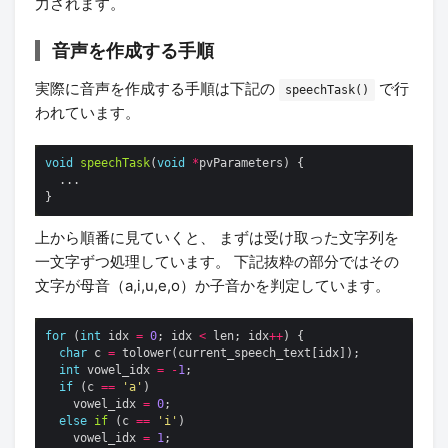
力されます。
音声を作成する手順
実際に音声を作成する手順は下記の
で行
speechTask()
われています。
void
speechTask
(
void
*
上から順番に見ていくと、 まずは受け取った文字列を
一文字ずつ処理しています。 下記抜粋の部分ではその
文字が母音（a,i,u,e,o）か子音かを判定しています。
for
 (
int
 idx 
=
0
; idx 
<
 len; idx
++
char
 c 
=
int
 vowel_idx 
=
-
1
if
 (c 
==
'a'
    vowel_idx 
=
0
else
if
 (c 
==
'i'
    vowel_idx 
=
1