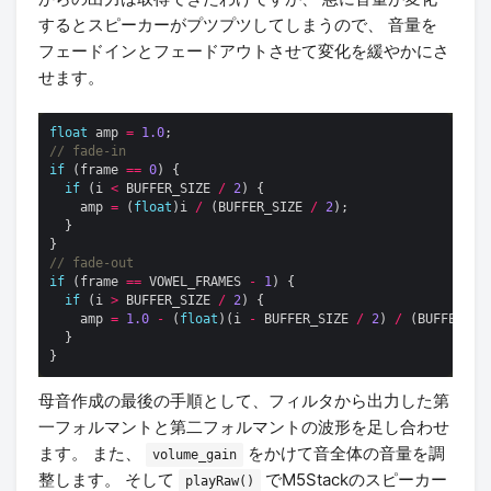
するとスピーカーがプツプツしてしまうので、 音量を
フェードインとフェードアウトさせて変化を緩やかにさ
せます。
float
 amp 
=
1.0
if
 (frame 
==
0
if
 (i 
<
 BUFFER_SIZE 
/
2
    amp 
=
 (
float
)i 
/
 (BUFFER_SIZE 
/
2
if
 (frame 
==
 VOWEL_FRAMES 
-
1
if
 (i 
>
 BUFFER_SIZE 
/
2
    amp 
=
1.0
-
 (
float
)(i 
-
 BUFFER_SIZE 
/
2
) 
/
 (BUFFER_SI
母音作成の最後の手順として、フィルタから出力した第
一フォルマントと第二フォルマントの波形を足し合わせ
ます。 また、
をかけて音全体の音量を調
volume_gain
整します。 そして
でM5Stackのスピーカー
playRaw()